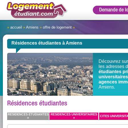
Demande de l
»
accueil
»
Amiens
»
offre de logement
»
Résidences étudiantes à Amiens
Découvrez sur
les adresses 
étudiantes pr
universitair
agences immo
Amiens.
Résidences étudiantes
RESIDENCES ETUDIANTES
RESIDENCES UNIVERSITAIRES
CITES UNIVERSITA
»
»