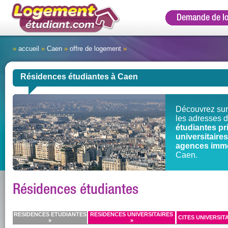
Demande de l
»
accueil
»
Caen
»
offre de logement
»
Résidences étudiantes à Caen
Découvrez sur
les adresses 
étudiantes pr
universitair
agences immo
Caen.
Résidences étudiantes
RESIDENCES ETUDIANTES
RESIDENCES UNIVERSITAIRES
CITES UNIVERSITA
»
»