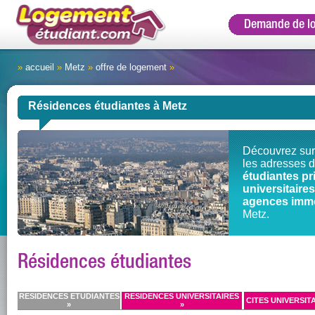
Demande de l
»
accueil
»
Metz
»
offre de logement
»
Résidences étudiantes à Metz
Découvrez sur
les adresses 
étudiantes pr
universitair
agences immo
Metz.
Résidences étudiantes
RESIDENCES ETUDIANTES
RESIDENCES UNIVERSITAIRES
CITES UNIVERSITA
»
»