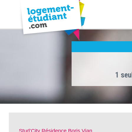
1 seu
Stud’City Résidence Boris Vian ,