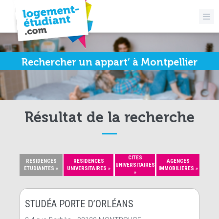
Rechercher un appart’ à Montpellier
Résultat de la recherche
CITES
RESIDENCES
RESIDENCES
AGENCES
UNIVERSITAIRES
ETUDIANTES »
UNIVERSITAIRES »
IMMOBILIERES »
»
STUDÉA PORTE D’ORLÉANS