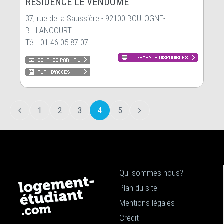
RESIDENCE LE VENDÔME
37, rue de la Saussière - 92100 BOULOGNE-
BILLANCOURT
Tél : 01 46 05 87 07
1
2
3
4
5
Qui sommes-nous?
Plan du site
Mentions légales
Crédit