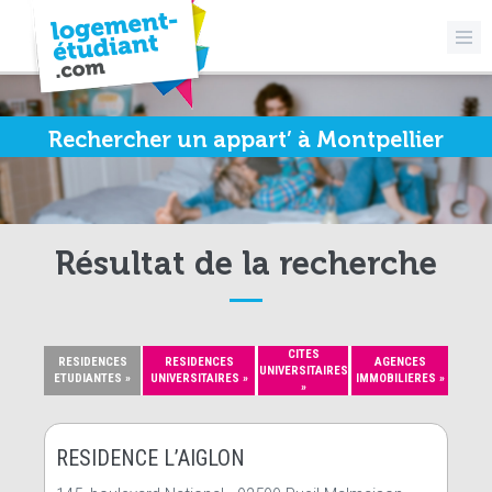
Rechercher un appart’ à Montpellier
Résultat de la recherche
CITES
RESIDENCES
RESIDENCES
AGENCES
UNIVERSITAIRES
ETUDIANTES »
UNIVERSITAIRES »
IMMOBILIERES »
»
RESIDENCE L’AIGLON