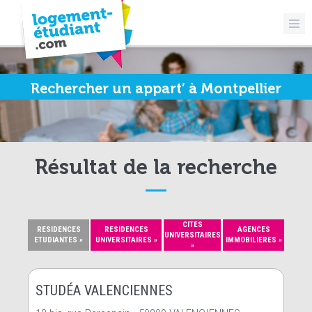
Rechercher un appart’ à Montpellier
Résultat de la recherche
CITES
RESIDENCES
RESIDENCES
AGENCES
UNIVERSITAIRES
ETUDIANTES »
UNIVERSITAIRES »
IMMOBILIERES »
»
STUDÉA VALENCIENNES