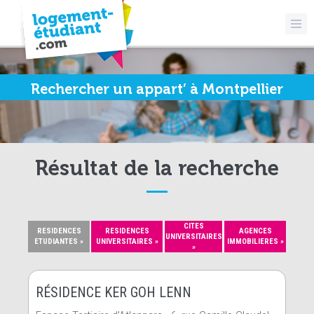
Rechercher un appart’ à Montpellier
Résultat de la recherche
CITES
RESIDENCES
RESIDENCES
AGENCES
UNIVERSITAIRES
ETUDIANTES »
UNIVERSITAIRES »
IMMOBILIERES »
»
RÉSIDENCE KER GOH LENN