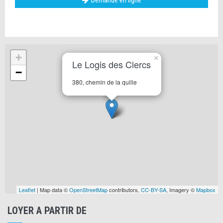
Demande en ligne
+
×
Le Logis des Clercs
−
380, chemin de la quille
Leaflet
| Map data ©
OpenStreetMap
contributors,
CC-BY-SA
, Imagery ©
Mapbox
LOYER A PARTIR DE