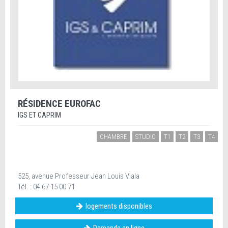
RÉSIDENCE EUROFAC
IGS ET CAPRIM
CHAMBRE
STUDIO
T1
T2
T3
T4
525, avenue Professeur Jean Louis Viala
Tél. : 04 67 15 00 71
logements disponibles