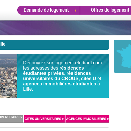
Demande de logement
Offres de logement
lle
Découvrez sur logement-etudiant.com
les adresses des
résidences
étudiantes privées
,
résidences
universitaires du CROUS
,
cités U
et
agences immobilières étudiantes
à
Lille.
IVERSITAIRES
CITES UNIVERSITAIRES »
AGENCES IMMOBILIERES »