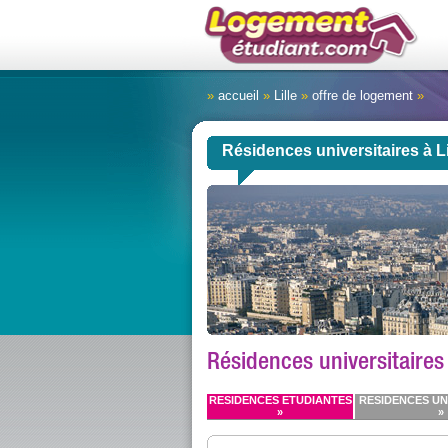
»
accueil
»
Lille
»
offre de logement
»
Résidences universitaires à Li
Résidences universitaires
RESIDENCES ETUDIANTES
RESIDENCES UN
»
»