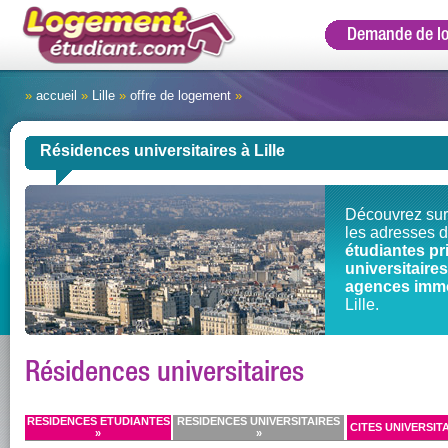
Demande de l
»
accueil
»
Lille
»
offre de logement
»
Résidences universitaires à Lille
Découvrez sur
les adresses 
étudiantes pr
universitair
agences immo
Lille.
Résidences universitaires
RESIDENCES ETUDIANTES
RESIDENCES UNIVERSITAIRES
CITES UNIVERSITA
»
»