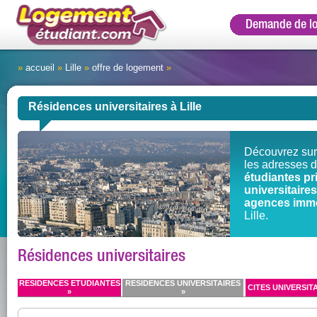
Demande de l
»
accueil
»
Lille
»
offre de logement
»
Résidences universitaires à Lille
Découvrez sur
les adresses 
étudiantes pr
universitair
agences immo
Lille.
Résidences universitaires
RESIDENCES ETUDIANTES
RESIDENCES UNIVERSITAIRES
CITES UNIVERSITA
»
»