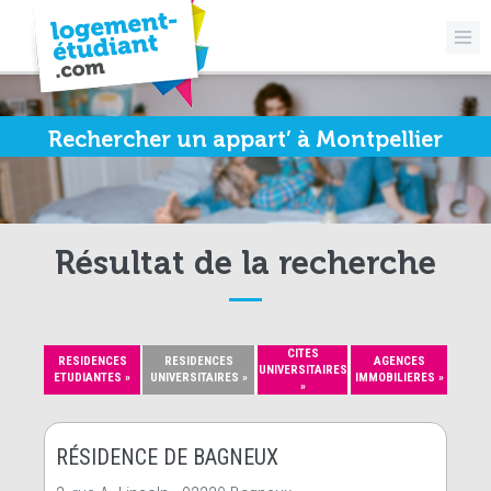
Rechercher un appart’ à Montpellier
Résultat de la recherche
CITES
RESIDENCES
RESIDENCES
AGENCES
UNIVERSITAIRES
ETUDIANTES »
UNIVERSITAIRES »
IMMOBILIERES »
»
RÉSIDENCE DE BAGNEUX