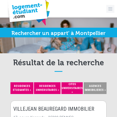
Rechercher un appart’ à Montpellier
Résultat de la recherche
CITES
RESIDENCES
RESIDENCES
AGENCES
UNIVERSITAIRES
ETUDIANTES »
UNIVERSITAIRES »
IMMOBILIERES »
»
VILLEJEAN BEAUREGARD IMMOBILIER