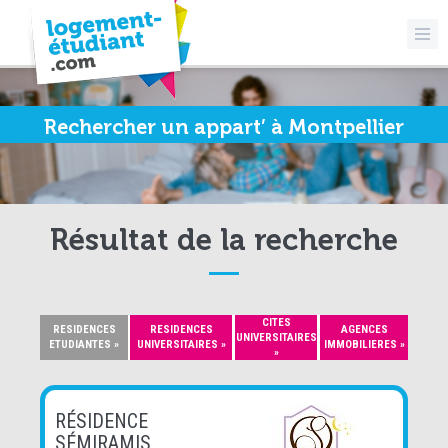
Rechercher un appart’ à Montpellier
Résultat de la recherche
CITES
RESIDENCES
RESIDENCES
AGENCES
UNIVERSITAIRES
ETUDIANTES »
UNIVERSITAIRES »
IMMOBILIERES »
»
RÉSIDENCE
SÉMIRAMIS