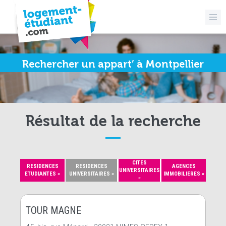
Rechercher un appart’ à Montpellier
Résultat de la recherche
CITES
RESIDENCES
RESIDENCES
AGENCES
UNIVERSITAIRES
ETUDIANTES »
UNIVERSITAIRES »
IMMOBILIERES »
»
TOUR MAGNE