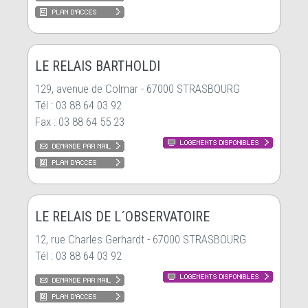
LE RELAIS BARTHOLDI
129, avenue de Colmar - 67000 STRASBOURG
Tél : 03 88 64 03 92
Fax : 03 88 64 55 23
LE RELAIS DE L´OBSERVATOIRE
12, rue Charles Gerhardt - 67000 STRASBOURG
Tél : 03 88 64 03 92