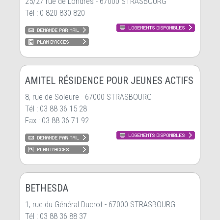
25/27 rue de Londres - 67000 STRASBOURG
Tél : 0 820 830 820
AMITEL RÉSIDENCE POUR JEUNES ACTIFS
8, rue de Soleure - 67000 STRASBOURG
Tél : 03 88 36 15 28
Fax : 03 88 36 71 92
BETHESDA
1, rue du Général Ducrot - 67000 STRASBOURG
Tél : 03 88 36 88 37