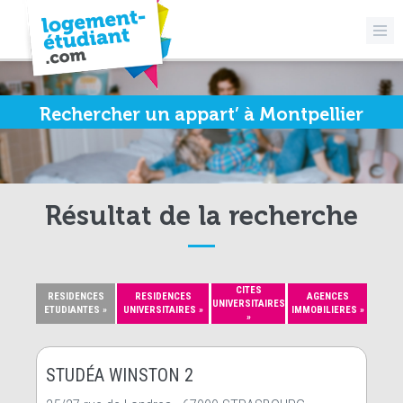
Rechercher un appart’ à Montpellier
Résultat de la recherche
CITES
RESIDENCES
RESIDENCES
AGENCES
UNIVERSITAIRES
ETUDIANTES »
UNIVERSITAIRES »
IMMOBILIERES »
»
STUDÉA WINSTON 2